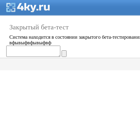
Закрытый бета-тест
Система находится в состоянии закрытого бета-тестировани
вфывыфвфывыфвф